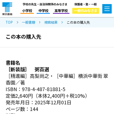
学校の先生・自治体関係のみなさま
保護者・塾・一般
小学校
中学校
高等学校
一般のみなさま
TOP
一般書籍
検索結果
この本の購入先
この本の購入先
書籍名
［新装版］ 粥百選
［精進編］高梨尚之・［中華編］横浜中華街 翠
香園／著
ISBN：978-4-487-81881-5
定価2,640円（本体2,400円＋税10%）
発売年月日：2025年12月01日
ページ数：144