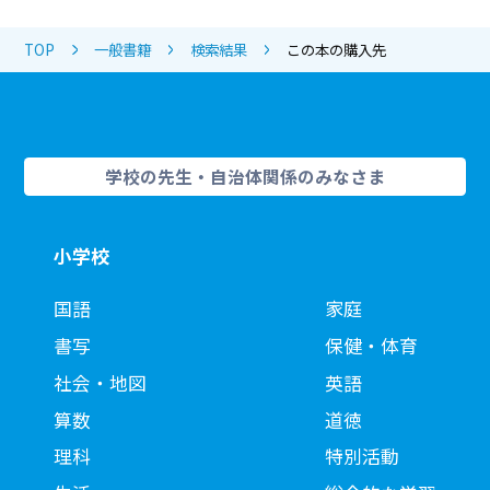
TOP
一般書籍
検索結果
この本の購入先
学校の先生・自治体関係のみなさま
小学校
国語
家庭
書写
保健・体育
社会・地図
英語
算数
道徳
理科
特別活動