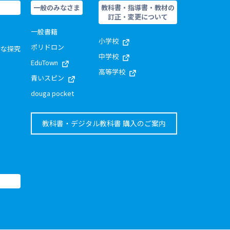
一般のみなさま
教科書・指導書・教材の
訂正・変更について
一般書籍
小学校
ポリドロン
的な探究
中学校
EduTown
高等学校
青いスピン
douga pocket
教科書・デジタル教科書 購入のご案内