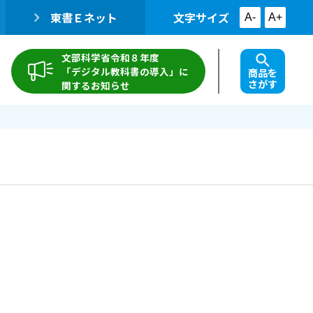
東書Ｅネット
文字サイズ
A-
A+
文部科学省令和８年度
「デジタル教科書の導入」に
商品を
さがす
関するお知らせ