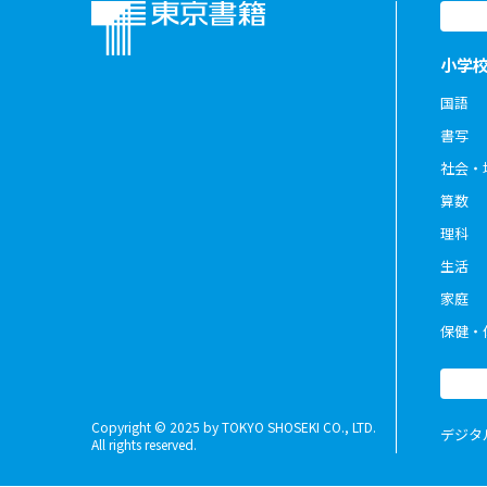
小学
国語
書写
社会・
算数
理科
生活
家庭
保健・
Copyright © 2025 by TOKYO SHOSEKI CO., LTD.
デジタ
All rights reserved.