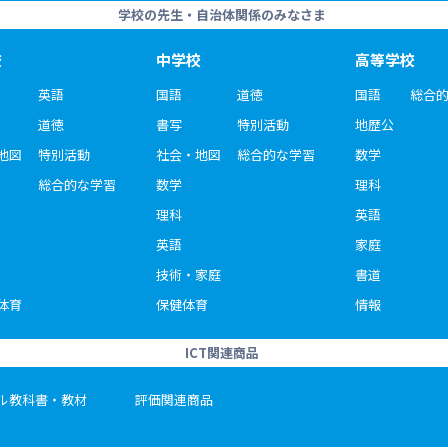
学校の先生・自治体関係のみなさま
校
中学校
高等学校
英語
国語
道徳
国語
総合
道徳
書写
特別活動
地歴公
地図
特別活動
社会・地図
総合的な学習
数学
総合的な学習
数学
理科
理科
英語
英語
家庭
技術・家庭
書道
体育
保健体育
情報
ICT関連商品
ル教科書・教材
評価関連商品