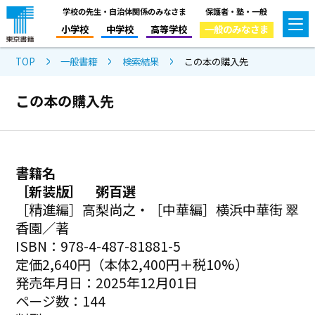
学校の先生・自治体関係のみなさま
保護者・塾・一般
小学校
中学校
高等学校
一般のみなさま
TOP
一般書籍
検索結果
この本の購入先
この本の購入先
書籍名
［新装版］ 粥百選
［精進編］高梨尚之・［中華編］横浜中華街 翠
香園／著
ISBN：978-4-487-81881-5
定価2,640円（本体2,400円＋税10%）
発売年月日：2025年12月01日
ページ数：144