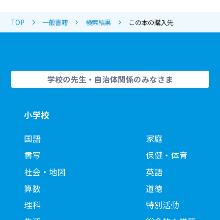
TOP
一般書籍
検索結果
この本の購入先
学校の先生・自治体関係のみなさま
小学校
国語
家庭
書写
保健・体育
社会・地図
英語
算数
道徳
理科
特別活動