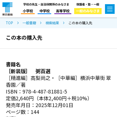
学校の先生・自治体関係のみなさま
保護者・塾・一般
小学校
中学校
高等学校
一般のみなさま
TOP
一般書籍
検索結果
この本の購入先
この本の購入先
書籍名
［新装版］ 粥百選
［精進編］高梨尚之・［中華編］横浜中華街 翠
香園／著
ISBN：978-4-487-81881-5
定価2,640円（本体2,400円＋税10%）
発売年月日：2025年12月01日
ページ数：144