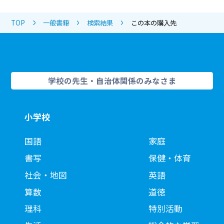
TOP
一般書籍
検索結果
この本の購入先
学校の先生・自治体関係のみなさま
小学校
国語
家庭
書写
保健・体育
社会・地図
英語
算数
道徳
理科
特別活動