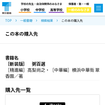
学校の先生・自治体関係のみなさま
保護者・塾・一般
小学校
中学校
高等学校
一般のみなさま
TOP
一般書籍
検索結果
この本の購入先
この本の購入先
書籍名
［新装版］ 粥百選
［精進編］高梨尚之・［中華編］横浜中華街 翠
香園／著
購入先一覧