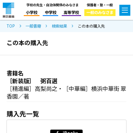
学校の先生・自治体関係のみなさま
保護者・塾・一般
小学校
中学校
高等学校
一般のみなさま
TOP
一般書籍
検索結果
この本の購入先
この本の購入先
書籍名
［新装版］ 粥百選
［精進編］高梨尚之・［中華編］横浜中華街 翠
香園／著
購入先一覧