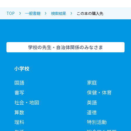
TOP
一般書籍
検索結果
この本の購入先
学校の先生・自治体関係のみなさま
小学校
国語
家庭
書写
保健・体育
社会・地図
英語
算数
道徳
理科
特別活動