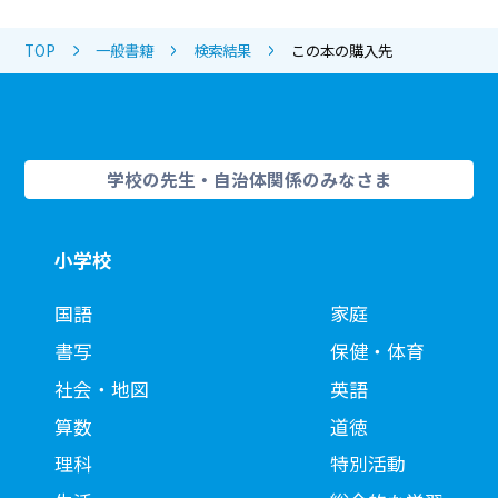
TOP
一般書籍
検索結果
この本の購入先
学校の先生・自治体関係のみなさま
小学校
国語
家庭
書写
保健・体育
社会・地図
英語
算数
道徳
理科
特別活動