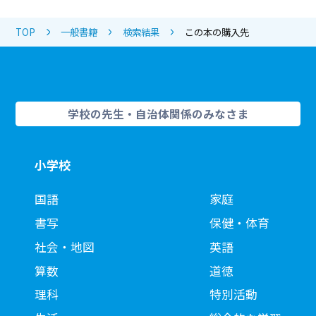
TOP
一般書籍
検索結果
この本の購入先
学校の先生・自治体関係のみなさま
小学校
国語
家庭
書写
保健・体育
社会・地図
英語
算数
道徳
理科
特別活動