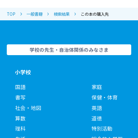
TOP
一般書籍
検索結果
この本の購入先
学校の先生・自治体関係のみなさま
小学校
国語
家庭
書写
保健・体育
社会・地図
英語
算数
道徳
理科
特別活動