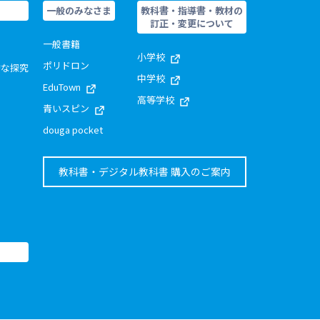
一般のみなさま
教科書・指導書・教材の
訂正・変更について
一般書籍
小学校
ポリドロン
的な探究
中学校
EduTown
高等学校
青いスピン
douga pocket
教科書・デジタル教科書 購入のご案内