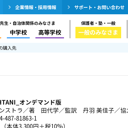
企業情報・採用情報
サポート・お問い合わせ
先生・自治体関係のみなさま
保護者・塾・一般
中学校
高等学校
一般のみなさま
の購入先
OHTANI_オンデマンド版
ーンストラ／著 田代学／監訳 丹羽 美佳子／協
-487-81863-1
円（本体3,300円＋税10%）