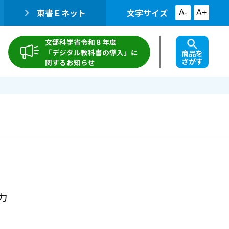
東書Ｅネット
文字サイズ
A-
A+
文部科学省令和８年度
「デジタル教科書の導入」に
商品を
さがす
関するお知らせ
力