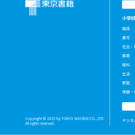
小学
国語
書写
社会・
算数
理科
生活
家庭
保健・
Copyright © 2025 by TOKYO SHOSEKI CO., LTD.
デジタ
All rights reserved.