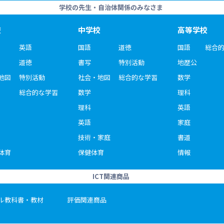
学校の先生・自治体関係のみなさま
校
中学校
高等学校
英語
国語
道徳
国語
総合
道徳
書写
特別活動
地歴公
地図
特別活動
社会・地図
総合的な学習
数学
総合的な学習
数学
理科
理科
英語
英語
家庭
技術・家庭
書道
体育
保健体育
情報
ICT関連商品
ル教科書・教材
評価関連商品