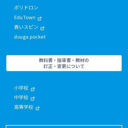
ポリドロン
EduTown
青いスピン
douga pocket
教科書・指導書・教材の
訂正・変更について
小学校
中学校
高等学校