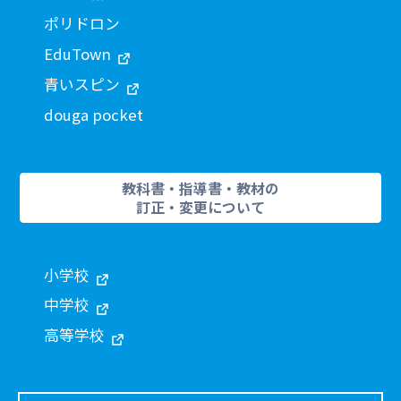
ポリドロン
EduTown
青いスピン
douga pocket
教科書・指導書・教材の
訂正・変更について
小学校
中学校
高等学校