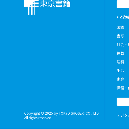
小学
国語
書写
社会・
算数
理科
生活
家庭
保健・
Copyright © 2025 by TOKYO SHOSEKI CO., LTD.
デジタ
All rights reserved.