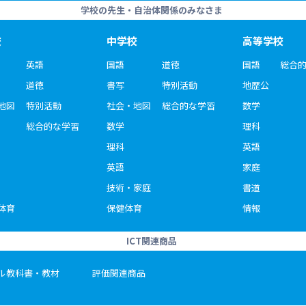
学校の先生・自治体関係のみなさま
校
中学校
高等学校
英語
国語
道徳
国語
総合
道徳
書写
特別活動
地歴公
地図
特別活動
社会・地図
総合的な学習
数学
総合的な学習
数学
理科
理科
英語
英語
家庭
技術・家庭
書道
体育
保健体育
情報
ICT関連商品
ル教科書・教材
評価関連商品