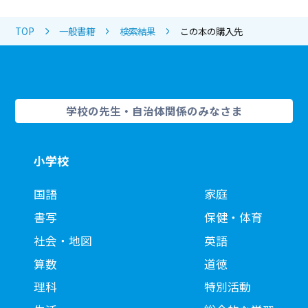
TOP
一般書籍
検索結果
この本の購入先
学校の先生・自治体関係のみなさま
小学校
国語
家庭
書写
保健・体育
社会・地図
英語
算数
道徳
理科
特別活動