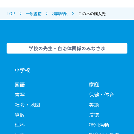
TOP
一般書籍
検索結果
この本の購入先
学校の先生・自治体関係のみなさま
小学校
国語
家庭
書写
保健・体育
社会・地図
英語
算数
道徳
理科
特別活動