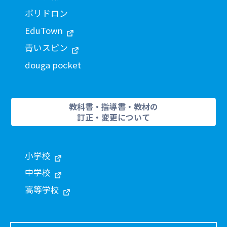
ポリドロン
EduTown
青いスピン
douga pocket
教科書・指導書・教材の
訂正・変更について
小学校
中学校
高等学校