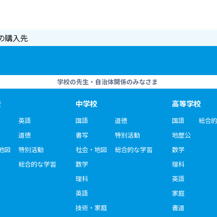
の購入先
学校の先生・自治体関係のみなさま
校
中学校
高等学校
英語
国語
道徳
国語
総合
道徳
書写
特別活動
地歴公
地図
特別活動
社会・地図
総合的な学習
数学
総合的な学習
数学
理科
理科
英語
英語
家庭
技術・家庭
書道