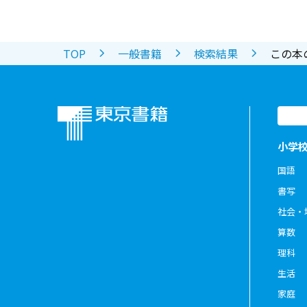
TOP
一般書籍
検索結果
この本
小学
国語
書写
社会・
算数
理科
生活
家庭