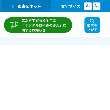
東書Ｅネット
文字サイズ
A-
A+
文部科学省令和８年度
「デジタル教科書の導入」に
商品を
さがす
関するお知らせ