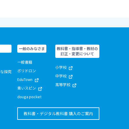
一般のみなさま
教科書・指導書・教材の
訂正・変更について
一般書籍
小学校
ポリドロン
的な探究
中学校
EduTown
高等学校
青いスピン
douga pocket
教科書・デジタル教科書 購入のご案内