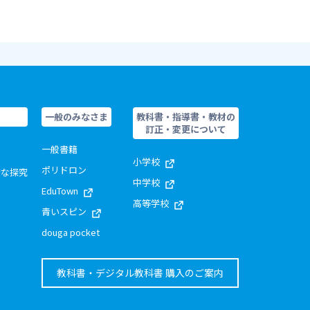
一般のみなさま
教科書・指導書・教材の
訂正・変更について
一般書籍
小学校
ポリドロン
的な探究
中学校
EduTown
高等学校
青いスピン
douga pocket
教科書・デジタル教科書 購入のご案内