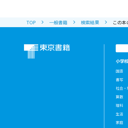
TOP
一般書籍
検索結果
この本
小学
国語
書写
社会・
算数
理科
生活
家庭