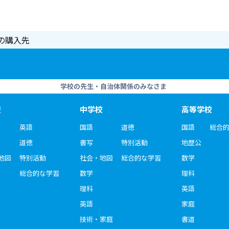
の購入先
学校の先生・自治体関係のみなさま
校
中学校
高等学校
英語
国語
道徳
国語
総合
道徳
書写
特別活動
地歴公
地図
特別活動
社会・地図
総合的な学習
数学
総合的な学習
数学
理科
理科
英語
英語
家庭
技術・家庭
書道