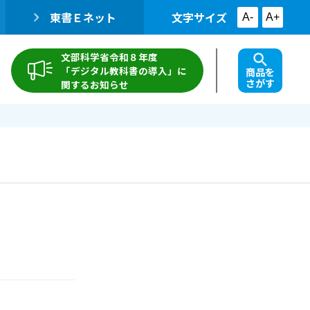
東書Ｅネット
文字サイズ
A-
A+
文部科学省令和８年度
「デジタル教科書の導入」に
商品を
さがす
関するお知らせ