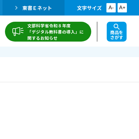
東書Ｅネット
文字サイズ
A-
A+
文部科学省令和８年度
「デジタル教科書の導入」に
商品を
さがす
関するお知らせ