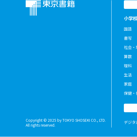
小学
国語
書写
社会・
算数
理科
生活
家庭
保健・
Copyright © 2025 by TOKYO SHOSEKI CO., LTD.
デジタ
All rights reserved.