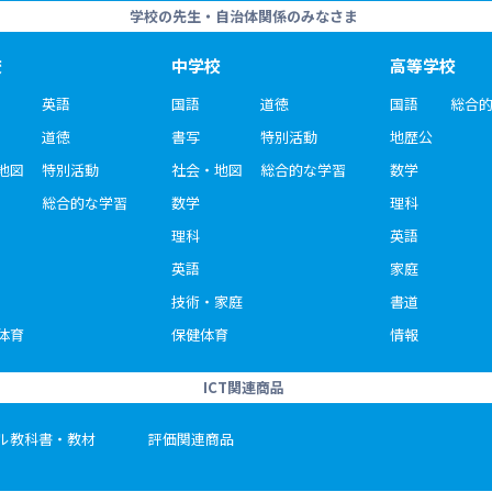
学校の先生・自治体関係のみなさま
校
中学校
高等学校
英語
国語
道徳
国語
総合
道徳
書写
特別活動
地歴公
地図
特別活動
社会・地図
総合的な学習
数学
総合的な学習
数学
理科
理科
英語
英語
家庭
技術・家庭
書道
体育
保健体育
情報
ICT関連商品
ル教科書・教材
評価関連商品