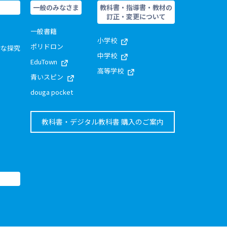
一般のみなさま
教科書・指導書・教材の
訂正・変更について
一般書籍
小学校
ポリドロン
的な探究
中学校
EduTown
高等学校
青いスピン
douga pocket
教科書・デジタル教科書 購入のご案内