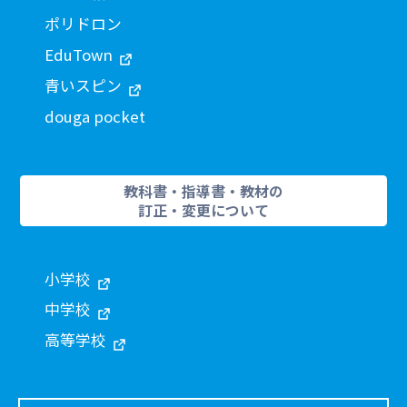
ポリドロン
EduTown
青いスピン
douga pocket
教科書・指導書・教材の
訂正・変更について
小学校
中学校
高等学校