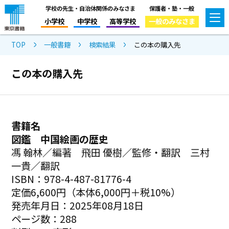
学校の先生・自治体関係のみなさま
保護者・塾・一般
小学校
中学校
高等学校
一般のみなさま
TOP
一般書籍
検索結果
この本の購入先
この本の購入先
書籍名
図鑑 中国絵画の歴史
馮 翰林／編著 飛田 優樹／監修・翻訳 三村
一貴／翻訳
ISBN：978-4-487-81776-4
定価6,600円（本体6,000円＋税10%）
発売年月日：2025年08月18日
ページ数：288