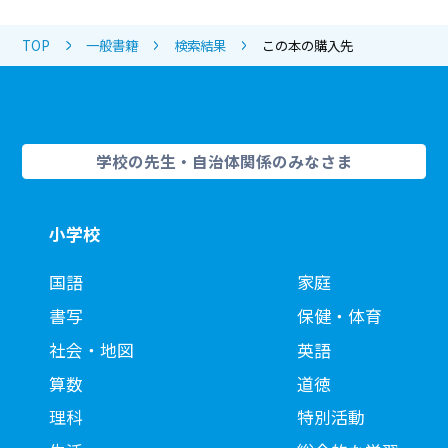
TOP
一般書籍
検索結果
この本の購入先
学校の先生・自治体関係のみなさま
小学校
国語
家庭
書写
保健・体育
社会・地図
英語
算数
道徳
理科
特別活動