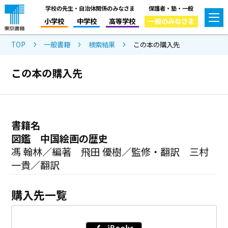
学校の先生・自治体関係のみなさま
保護者・塾・一般
小学校
中学校
高等学校
一般のみなさま
TOP
一般書籍
検索結果
この本の購入先
この本の購入先
書籍名
図鑑 中国絵画の歴史
馮 翰林／編著 飛田 優樹／監修・翻訳 三村
一貴／翻訳
購入先一覧