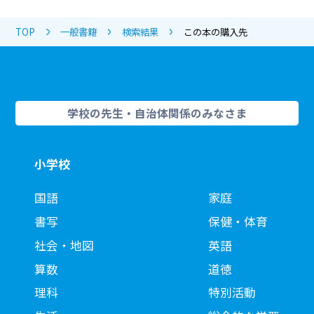
TOP
一般書籍
検索結果
この本の購入先
学校の先生・自治体関係のみなさま
小学校
国語
家庭
書写
保健・体育
社会・地図
英語
算数
道徳
理科
特別活動