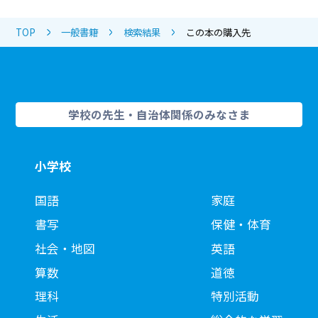
TOP
一般書籍
検索結果
この本の購入先
学校の先生・自治体関係のみなさま
小学校
国語
家庭
書写
保健・体育
社会・地図
英語
算数
道徳
理科
特別活動