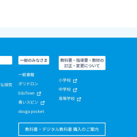
一般のみなさま
教科書・指導書・教材の
訂正・変更について
一般書籍
小学校
ポリドロン
的な探究
中学校
EduTown
高等学校
青いスピン
douga pocket
教科書・デジタル教科書 購入のご案内