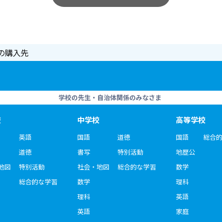
の購入先
学校の先生・自治体関係のみなさま
校
中学校
高等学校
英語
国語
道徳
国語
総合
道徳
書写
特別活動
地歴公
地図
特別活動
社会・地図
総合的な学習
数学
総合的な学習
数学
理科
理科
英語
英語
家庭