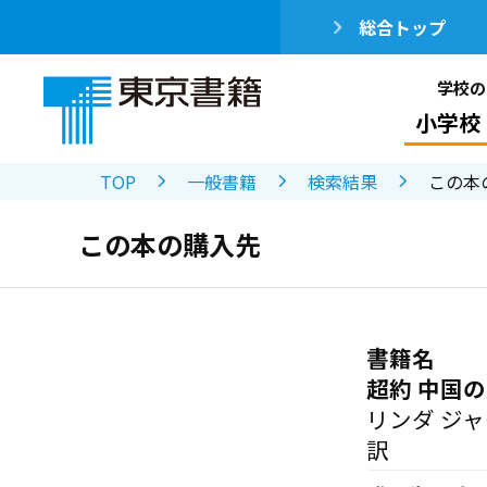
総合トップ
学校の
小学校
TOP
一般書籍
検索結果
この本
この本の購入先
書籍名
超約 中国
リンダ ジ
訳