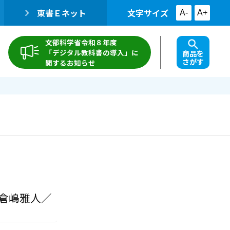
東書Ｅネット
文字サイズ
A-
A+
文部科学省令和８年度
「デジタル教科書の導入」に
商品を
さがす
関するお知らせ
 倉嶋雅人／