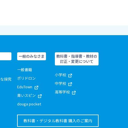
一般のみなさま
教科書・指導書・教材の
訂正・変更について
一般書籍
小学校
ポリドロン
的な探究
中学校
EduTown
高等学校
青いスピン
douga pocket
教科書・デジタル教科書 購入のご案内