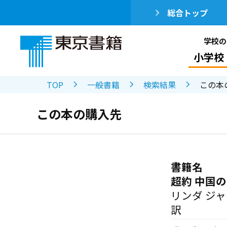
総合トップ
学校の
小学校
TOP
一般書籍
検索結果
この本
この本の購入先
書籍名
超約 中国
リンダ ジ
訳