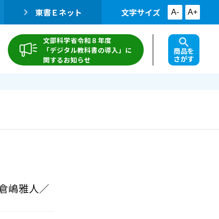
東書Ｅネット
文字サイズ
A-
A+
文部科学省令和８年度
「デジタル教科書の導入」に
商品を
さがす
関するお知らせ
 倉嶋雅人／