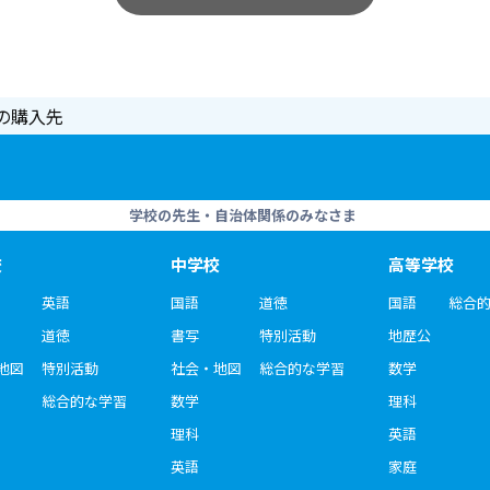
の購入先
学校の先生・自治体関係のみなさま
校
中学校
高等学校
英語
国語
道徳
国語
総合
道徳
書写
特別活動
地歴公
地図
特別活動
社会・地図
総合的な学習
数学
総合的な学習
数学
理科
理科
英語
英語
家庭