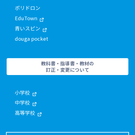
ポリドロン
EduTown
青いスピン
douga pocket
教科書・指導書・教材の
訂正・変更について
小学校
中学校
高等学校