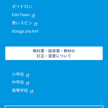
ポリドロン
EduTown
青いスピン
douga pocket
教科書・指導書・教材の
訂正・変更について
小学校
中学校
高等学校