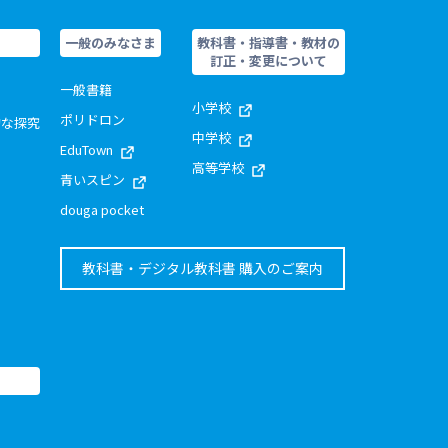
一般のみなさま
教科書・指導書・教材の
訂正・変更について
一般書籍
小学校
ポリドロン
的な探究
中学校
EduTown
高等学校
青いスピン
douga pocket
教科書・デジタル教科書 購入のご案内