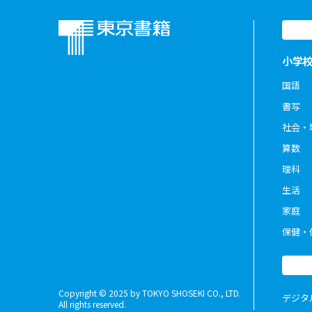
小学
国語
書写
社会・
算数
理科
生活
家庭
保健・
Copyright © 2025 by TOKYO SHOSEKI CO., LTD.
デジタ
All rights reserved.