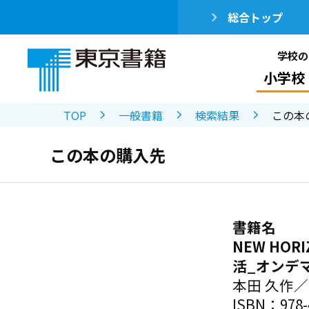
総合トップ
学校の
小学校
TOP
一般書籍
検索結果
この本
この本の購入先
書籍名
NEW HO
活_オンデ
本田 久作
ISBN：978-4