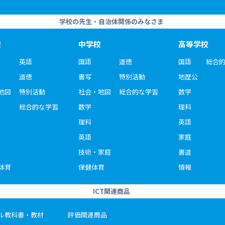
学校の先生・自治体関係のみなさま
校
中学校
高等学校
英語
国語
道徳
国語
総合
道徳
書写
特別活動
地歴公
地図
特別活動
社会・地図
総合的な学習
数学
総合的な学習
数学
理科
理科
英語
英語
家庭
技術・家庭
書道
体育
保健体育
情報
ICT関連商品
ル教科書・教材
評価関連商品