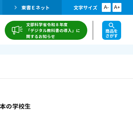
東書Ｅネット
文字サイズ
A-
A+
文部科学省令和８年度
「デジタル教科書の導入」に
商品を
さがす
関するお知らせ
の日本の学校生