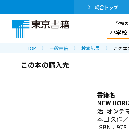
総合トップ
学校の
小学校
TOP
一般書籍
検索結果
この本
この本の購入先
書籍名
NEW HO
活_オンデ
本田 久作
ISBN：978-4