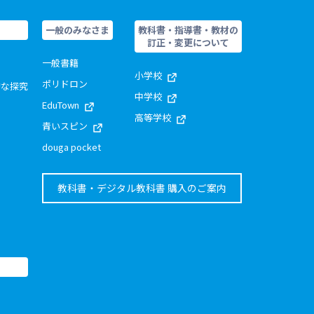
一般のみなさま
教科書・指導書・教材の
訂正・変更について
一般書籍
小学校
ポリドロン
的な探究
中学校
EduTown
高等学校
青いスピン
douga pocket
教科書・デジタル教科書 購入のご案内