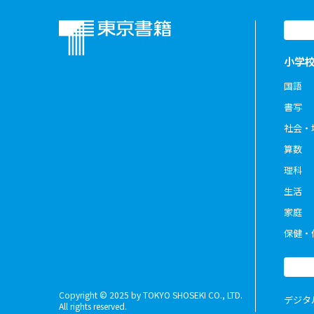
小学
国語
書写
社会・
算数
理科
生活
家庭
保健・
Copyright © 2025 by TOKYO SHOSEKI CO., LTD.
デジタ
All rights reserved.