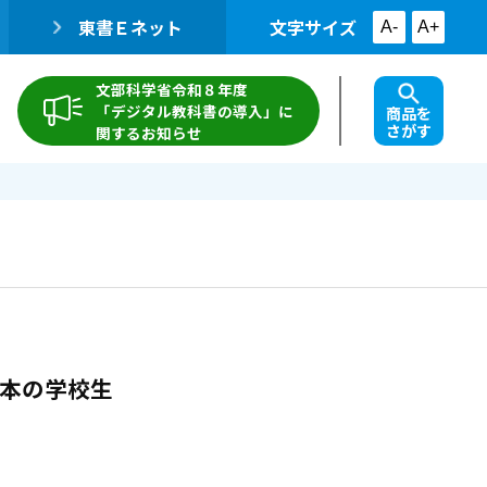
東書Ｅネット
文字サイズ
A-
A+
文部科学省令和８年度
「デジタル教科書の導入」に
商品を
さがす
関するお知らせ
の日本の学校生