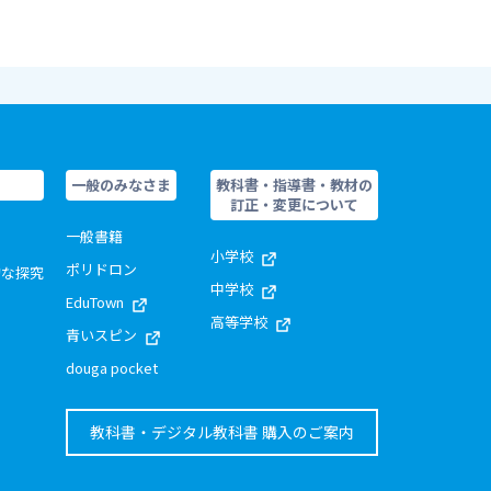
一般のみなさま
教科書・指導書・教材の
訂正・変更について
一般書籍
小学校
ポリドロン
的な探究
中学校
EduTown
高等学校
青いスピン
douga pocket
教科書・デジタル教科書 購入のご案内