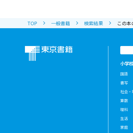
TOP
一般書籍
検索結果
この本
小学
国語
書写
社会・
算数
理科
生活
家庭