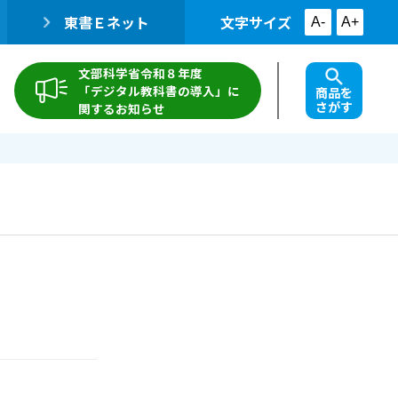
東書Ｅネット
文字サイズ
A-
A+
文部科学省令和８年度
「デジタル教科書の導入」に
商品を
さがす
関するお知らせ