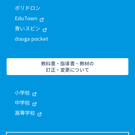
ポリドロン
EduTown
青いスピン
douga pocket
教科書・指導書・教材の
訂正・変更について
小学校
中学校
高等学校