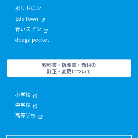
ポリドロン
EduTown
青いスピン
douga pocket
教科書・指導書・教材の
訂正・変更について
小学校
中学校
高等学校