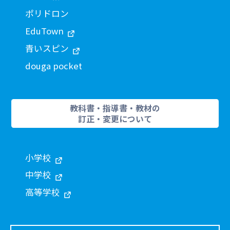
ポリドロン
EduTown
青いスピン
douga pocket
教科書・指導書・教材の
訂正・変更について
小学校
中学校
高等学校