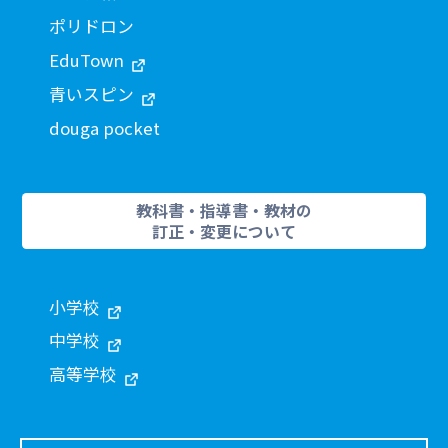
ポリドロン
EduTown
青いスピン
douga pocket
教科書・指導書・教材の
訂正・変更について
小学校
中学校
高等学校