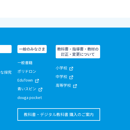
一般のみなさま
教科書・指導書・教材の
訂正・変更について
一般書籍
小学校
ポリドロン
的な探究
中学校
EduTown
高等学校
青いスピン
douga pocket
教科書・デジタル教科書 購入のご案内