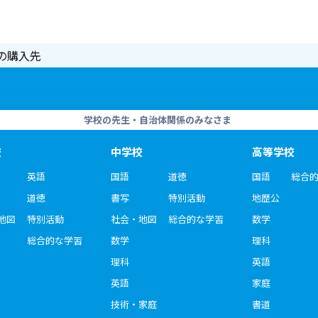
の購入先
学校の先生・自治体関係のみなさま
校
中学校
高等学校
英語
国語
道徳
国語
総合
道徳
書写
特別活動
地歴公
地図
特別活動
社会・地図
総合的な学習
数学
総合的な学習
数学
理科
理科
英語
英語
家庭
技術・家庭
書道