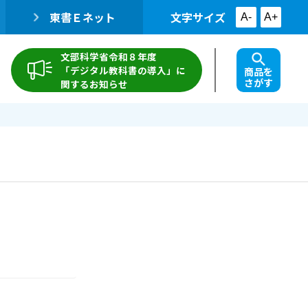
東書Ｅネット
文字サイズ
A-
A+
文部科学省令和８年度
「デジタル教科書の導入」に
商品を
さがす
関するお知らせ