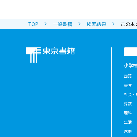
TOP
一般書籍
検索結果
この本
小学
国語
書写
社会・
算数
理科
生活
家庭