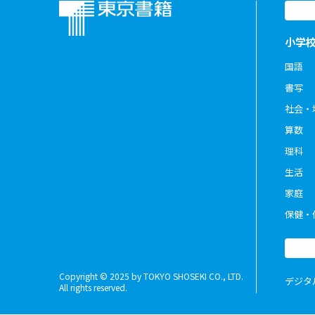
小学
国語
書写
社会・
算数
理科
生活
家庭
保健・
Copyright © 2025 by TOKYO SHOSEKI CO., LTD.
デジタ
All rights reserved.