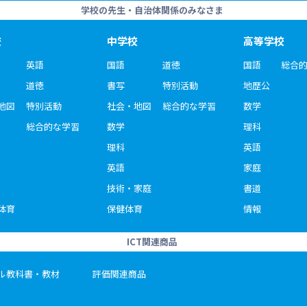
学校の先生・自治体関係のみなさま
校
中学校
高等学校
英語
国語
道徳
国語
総合
道徳
書写
特別活動
地歴公
地図
特別活動
社会・地図
総合的な学習
数学
総合的な学習
数学
理科
理科
英語
英語
家庭
技術・家庭
書道
体育
保健体育
情報
ICT関連商品
ル教科書・教材
評価関連商品