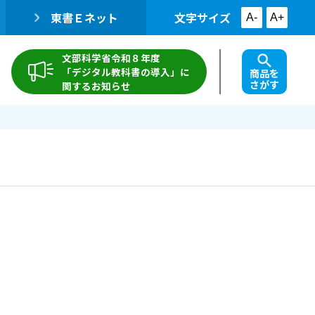
東書Ｅネット
文字サイズ
A-
A+
文部科学省令和８年度
「デジタル教科書の導入」に
商品を
さがす
関するお知らせ