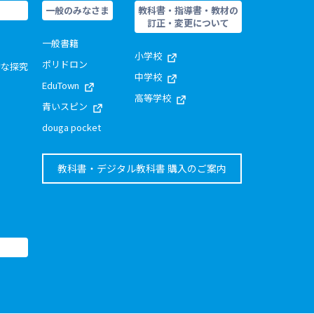
一般のみなさま
教科書・指導書・教材の
訂正・変更について
一般書籍
小学校
ポリドロン
的な探究
中学校
EduTown
高等学校
青いスピン
douga pocket
教科書・デジタル教科書 購入のご案内