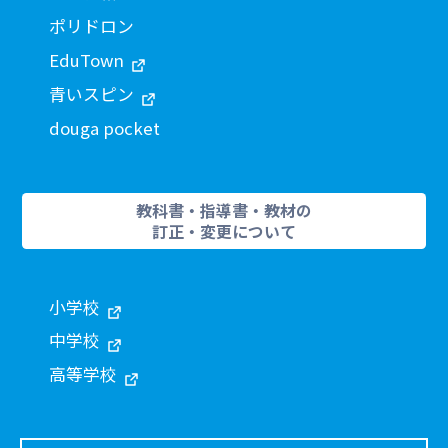
ポリドロン
EduTown
青いスピン
douga pocket
教科書・指導書・教材の
訂正・変更について
小学校
中学校
高等学校