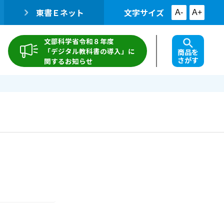
東書Ｅネット
文字サイズ
A-
A+
文部科学省令和８年度
「デジタル教科書の導入」に
商品を
さがす
関するお知らせ