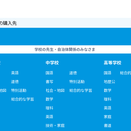
の購入先
学校の先生・自治体関係のみなさま
校
中学校
高等学校
英語
国語
道徳
国語
総合
道徳
書写
特別活動
地歴公
地図
特別活動
社会・地図
総合的な学習
数学
総合的な学習
数学
理科
理科
英語
英語
家庭
技術・家庭
書道