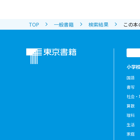
TOP
一般書籍
検索結果
この本
小学
国語
書写
社会・
算数
理科
生活
家庭