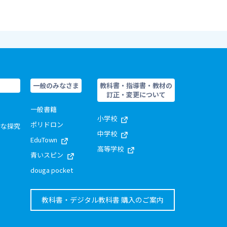
一般のみなさま
教科書・指導書・教材の
訂正・変更について
一般書籍
小学校
ポリドロン
的な探究
中学校
EduTown
高等学校
青いスピン
douga pocket
教科書・デジタル教科書 購入のご案内