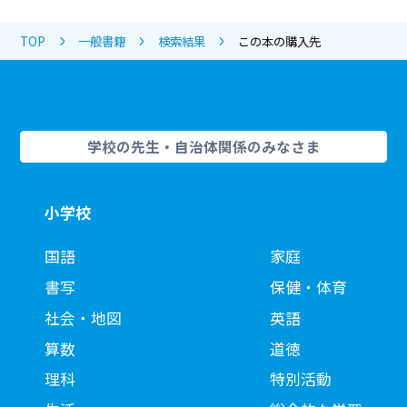
TOP
一般書籍
検索結果
この本の購入先
学校の先生・自治体関係のみなさま
小学校
国語
家庭
書写
保健・体育
社会・地図
英語
算数
道徳
理科
特別活動