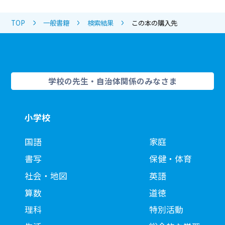
TOP
一般書籍
検索結果
この本の購入先
学校の先生・自治体関係のみなさま
小学校
国語
家庭
書写
保健・体育
社会・地図
英語
算数
道徳
理科
特別活動