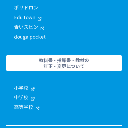
ポリドロン
EduTown
青いスピン
douga pocket
教科書・指導書・教材の
訂正・変更について
小学校
中学校
高等学校