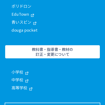
ポリドロン
EduTown
青いスピン
douga pocket
教科書・指導書・教材の
訂正・変更について
小学校
中学校
高等学校