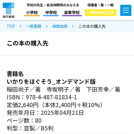
学校の先生・自治体関係のみなさま
保護者・塾・一般
小学校
中学校
高等学校
一般のみなさま
TOP
一般書籍
検索結果
この本の購入先
この本の購入先
書籍名
いかりをほぐそう_オンデマンド版
稲田尚子／著 寺坂明子／著 下田芳幸／著
ISBN：978-4-487-81834-1
定価2,640円（本体2,400円＋税10%）
発売年月日：2025年04月21日
ページ数：80
判型：並製／B5判