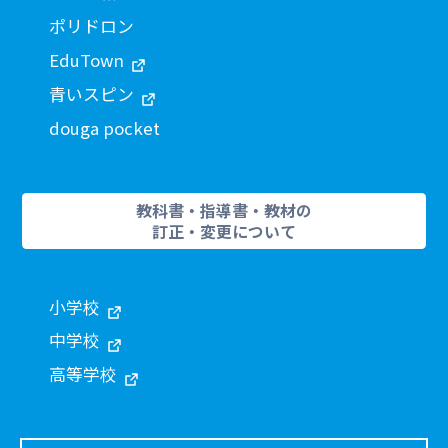
ポリドロン
EduTown
青いスピン
douga pocket
教科書・指導書・教材の
訂正・変更について
小学校
中学校
高等学校