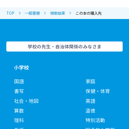
TOP
一般書籍
検索結果
この本の購入先
学校の先生・自治体関係のみなさま
小学校
国語
家庭
書写
保健・体育
社会・地図
英語
算数
道徳
理科
特別活動