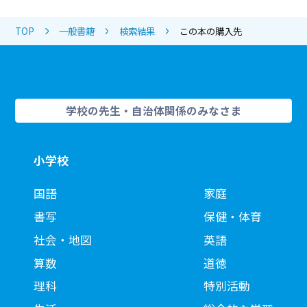
TOP
一般書籍
検索結果
この本の購入先
学校の先生・自治体関係のみなさま
小学校
国語
家庭
書写
保健・体育
社会・地図
英語
算数
道徳
理科
特別活動