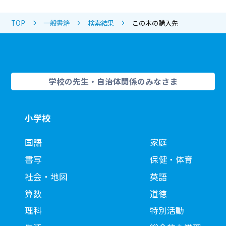
TOP
一般書籍
検索結果
この本の購入先
学校の先生・自治体関係のみなさま
小学校
国語
家庭
書写
保健・体育
社会・地図
英語
算数
道徳
理科
特別活動