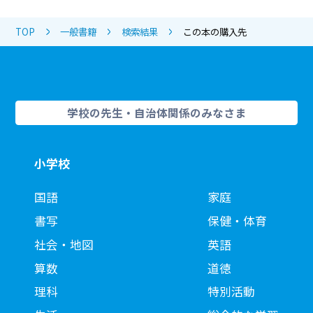
TOP
一般書籍
検索結果
この本の購入先
学校の先生・自治体関係のみなさま
小学校
国語
家庭
書写
保健・体育
社会・地図
英語
算数
道徳
理科
特別活動