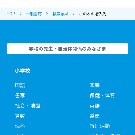
TOP
一般書籍
検索結果
この本の購入先
学校の先生・自治体関係のみなさま
小学校
国語
家庭
書写
保健・体育
社会・地図
英語
算数
道徳
理科
特別活動